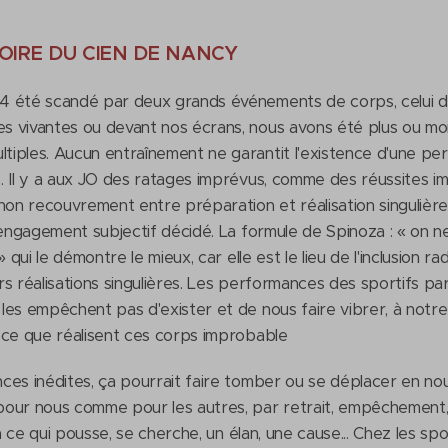
OIRE DU CIEN DE NANCY
4 été scandé par deux grands événements de corps, celui d
 vivantes ou devant nos écrans, nous avons été plus ou moin
iples. Aucun entraînement ne garantit l'existence d'une per
 Il y a aux JO des ratages imprévus, comme des réussites imp
 non recouvrement entre préparation et réalisation singulièr
 engagement subjectif décidé. La formule de Spinoza : « on n
 qui le démontre le mieux, car elle est le lieu de l'inclusion r
eurs réalisations singulières. Les performances des sportifs 
es empêchent pas d'exister et de nous faire vibrer, à notre 
 ce que réalisent ces corps improbable
ces inédites, ça pourrait faire tomber ou se déplacer en no
our nous comme pour les autres, par retrait, empêchement, int
 à ce qui pousse, se cherche, un élan, une cause... Chez les s