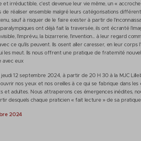
 et irréductible, c'est devenue leur vie même, un « accroche
de réaliser ensemble malgré leurs catégorisations différentes
 tenu, sauf à risquer de le faire exister à partir de l'inconnai
aralympiques ont déjà fait la traversée, ils ont écranté l'imagina
invisible, l'imprévu, la bizarrerie, l'invention... à leur regard co
c ce qu'ils peuvent. Ils osent aller caresser, en leur corps l'i
 les meut. Ils nous offrent une pratique de fraternité nouvell
 avec eux ?
jeudi 12 septembre 2024, à partir de 20 H 30 à la MJC Lilleb
uvrir nos yeux et nos oreilles à ce qui se fabrique dans les é
ants et adultes. Nous attraperons ces émergences inédites, n
artir desquels chaque praticien « fait lecture » de sa pratique
mbre 2024